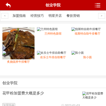
创业学院
饮营销
加盟指南
经营技巧
明星开店
餐饮营销
加盟指南
经
<
>
兰州特色面馆
纽斯特自助牛排餐厅
曹德记牛肉拉面
欢乐士牛排自助餐厅
陈小面
炙烧战斧牛排餐厅
创业学院
花甲粉加盟费大概是多少
加盟指南
2022-01-03