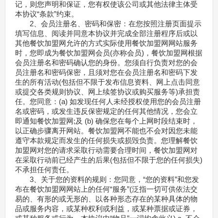
记，则您声明和保证，您有权使该公司或其他法律主体受
本协议“条款”约束。
2、会员注册名、密码和保密：在您按照注册页面提示
填写信息、阅读并同意本协议并完成全部注册程序后或以
其他餐饮加盟网允许的方式实际使用餐饮加盟网网站服务
时，您即成为餐饮加盟网会员(亦称会员)，餐饮加盟网根据
会员注册名和密码确认您的身份。您须自行负责对您的会
员注册名和密码保密，且须对您在会员注册名和密码下发
生的所有活动(包括但不限于发布信息资料、网上点击同意
或提交各类规则协议、网上续签协议或购买服务等)承担责
任。您同意：(a) 如发现任何人未经授权使用您的会员注册
名或密码，或发生违反保密规定的任何其他情况，您会立
即通知餐饮加盟网;及 (b) 确保您在每个上网时段结束时，
以正确步骤离开网站。餐饮加盟网不能也不会对因您未能
遵守本款规定而发生的任何损失或损毁负责。您理解餐饮
加盟网对您的请求采取行动需要合理时间，餐饮加盟网对
在采取行动前已经产生的后果(包括但不限于您的任何损失)
不承担任何责任。
3、关于您的资料的规则：您同意，“您的资料”和您发
布在餐饮加盟网网站上的任何“服务”(泛指一切可供依法交
易的、有形的或无形的、以各种形态存在的某种具体的物
品或服务内容，或某种权利或利益，或某种票据或证券，