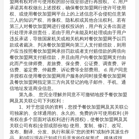
盟网有权对许可使用权的部分或全部进行再授权。 c. 用户
承诺其有权做出上述授权，确保餐饮加盟网行使许可使用
权、或使用餐饮加盟网平台上的上述信息不会侵犯任意第
三人的知识产权、肖像权、隐私权或其他合法权利。若有
第三人对餐饮加盟网进行侵权投诉的，用户有义务出面进
行处理并承担责任，若由于用户未能及时处理或由于用户
违反承诺，导致国家机关或相关机构对餐饮加盟网予以罚
款或者裁决、判决餐饮加盟网向第三人支付赔偿款，则用
户应当按照餐饮加盟网承担罚款或者支付赔偿款的两倍向
餐饮加盟网支付赔偿款，并且由用户向餐饮加盟网支付由
此而产生律师费、差旅费、保全费、公证费、调查费、评
估费、鉴定费、仲裁费、诉讼费等全部费用。 d. 用户同意
并授权在使用餐饮加盟网用户服务的同时接受餐饮加盟网
及餐饮加盟网指定第三方向其登记的电子邮件、手机、通
信地址发送商业信息。
第九条、 您完全理解并同意不可撤销地授予餐饮加盟
网及其关联公司下列权利：
1、对于您提供的资料，您授予餐饮加盟网及其关联公
司独家的、全球通用的、永久的、免费的许可使用权利 (并
有权在多个层面对该权利进行再授权)，使餐饮加盟网及其
关联公司有权(全部或部份地) 使用、复制、修订、改写、
发布、翻译、分发、执行和展示"您的资料"或制作其派生作
品，和/或以现在已知或日后开发的任何形式、媒体或技