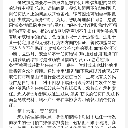
餐饮加盟网会尽一切努力使您在使用餐饮加盟网网站
的过程中得到乐趣。遗憾的是，餐饮加盟网不能随时预见
到任何技术上的问题或其他困难。该等困难可能会导致数
据损失或其他服务中断。为此，您明确理解和同意，您使
用“服务”的风险由您自行承担。“服务”以“按现状”和“按可得
到”的基础提供。餐饮加盟网明确声明不作出任何种类的所
有明示或暗示的保证，包括但不限于关于适销性、适用于
某一特定用途和无侵权行为等方面的保证。餐饮加盟网对
下述内容不作保证：(i)“服务”会符合您的要求;(ii)“服务”不会
中断，且适时、安全和不带任何错误;(iii) 通过使用“服务”而
可能获取的结果将是准确或可信赖的;及 (iv) 您通过“服
务”而购买或获取的任何产品、服务、资料或其他材料的质
量将符合您的预期。通过使用“服务”而下载或以其他形式获
取任何材料是由您自行全权决定进行的，且与此有关的风
险由您自行承担，对于因您下载任何该等材料而发生的您
的电脑系统的任何损毁或任何数据损失，您将自行承担责
任。您从餐饮加盟网或通过或从“服务”获取的任何口头或书
面意见或资料，均不产生未在本协议内明确载明的任何保
证。
第十六条、 责任范围
您明确理解和同意，餐饮加盟网不对因下述任一情况
而发生的任何损害赔偿承担责任，包括但不限于利润、商