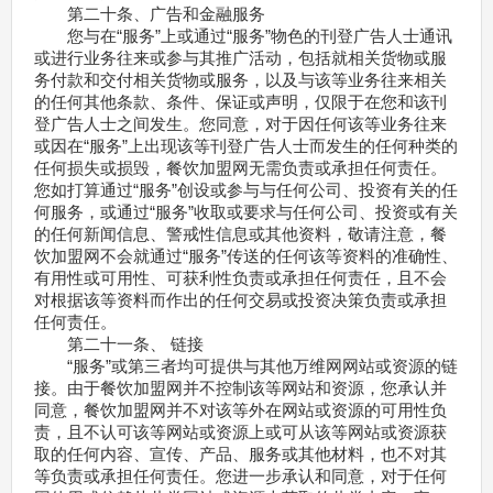
第二十条、广告和金融服务
您与在“服务”上或通过“服务”物色的刊登广告人士通讯
或进行业务往来或参与其推广活动，包括就相关货物或服
务付款和交付相关货物或服务，以及与该等业务往来相关
的任何其他条款、条件、保证或声明，仅限于在您和该刊
登广告人士之间发生。您同意，对于因任何该等业务往来
或因在“服务”上出现该等刊登广告人士而发生的任何种类的
任何损失或损毁，餐饮加盟网无需负责或承担任何责任。
您如打算通过“服务”创设或参与与任何公司、投资有关的任
何服务，或通过“服务”收取或要求与任何公司、投资或有关
的任何新闻信息、警戒性信息或其他资料，敬请注意，餐
饮加盟网不会就通过“服务”传送的任何该等资料的准确性、
有用性或可用性、可获利性负责或承担任何责任，且不会
对根据该等资料而作出的任何交易或投资决策负责或承担
任何责任。
第二十一条、 链接
“服务”或第三者均可提供与其他万维网网站或资源的链
接。由于餐饮加盟网并不控制该等网站和资源，您承认并
同意，餐饮加盟网并不对该等外在网站或资源的可用性负
责，且不认可该等网站或资源上或可从该等网站或资源获
取的任何内容、宣传、产品、服务或其他材料，也不对其
等负责或承担任何责任。您进一步承认和同意，对于任何