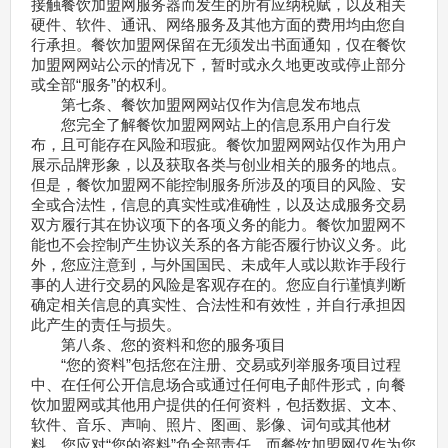
接触餐饮加盟网服务器而发生的所有应纳税赋，以及相关
硬件、软件、通讯、网络服务及其他方面的费用均由您自
行承担。餐饮加盟网保留在无须发出书面通知，仅在餐饮
加盟网网站公示的情况下，暂时或永久地更改或停止部分
或全部“服务”的权利。
第七条、餐饮加盟网网站仅作为信息发布地点
您完全了解餐饮加盟网网站上的信息系用户自行发
布，且可能存在风险和瑕疵。餐饮加盟网网站仅作为用户
展示品牌形象，以及获取各类与创业相关的服务的地点。
但是，餐饮加盟网不能控制服务所涉及的项目的风险、安
全或合法性，信息的真实性或准确性，以及达成服务交易
双方履行其在协议项下的各项义务的能力。餐饮加盟网不
能也不会控制产生协议关系的各方能否履行协议义务。此
外，您应注意到，与外国国民、未成年人或以欺诈手段行
事的人进行交易的风险是客观存在的。您应自行谨慎判断
确定相关信息的真实性、合法性和有效性，并自行承担因
此产生的责任与损失。
第八条、您的资料和您的服务项目
“您的资料”包括您在注册、交易或列举服务项目过程
中、在任何公开信息场合或通过任何电子邮件形式，向餐
饮加盟网或其他用户提供的任何资料，包括数据、文本、
软件、音乐、声响、照片、图画、影像、词句或其他材
料。您应对“您的资料”负全部责任，而餐饮加盟网仅作为您