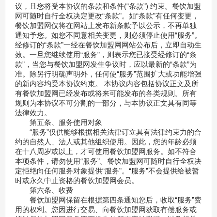
议，且您将受本协议的条款和条件(“条款”) 约束。餐饮加盟
网可随时自行全权决定更改“条款”。如“条款”有任何变更，
餐饮加盟网仅将在网站上发布新条款予以公示，不再单独
通知予您。如您不同意相关变更，则必须停止使用“服务”。
经修订的“条款”一经在餐饮加盟网网站公布后，立即自动生
效。一旦您继续使用“服务”，则表示您已接受经修订的“条
款”，当您与餐饮加盟网发生争议时，应以最新的“条款”为
准。除另行明确声明外，任何使“服务”范围扩大或功能增强
的新内容均受本协议约束。 本协议内容包括协议正文及所
有餐饮加盟网已经发布或将来可能发布的各类规则。所有
规则为本协议不可分割的一部分，与本协议正文具有同等
法律效力。
第五条、服务使用对象
“服务”仅供能够根据相关法律订立具有法律约束力的合
约的自然人、法人或其他组织使用。因此，您的年龄必须
在十八周岁或以上，才可使用餐饮加盟网服务。如不符合
本项条件，请勿使用“服务”。餐饮加盟网可随时自行全权决
定拒绝向任何服务对象提供“服务”。“服务”不会提供给被暂
时或永久中止资格的餐饮加盟网会员。
第六条、收费
餐饮加盟网保留在根据第四条通知您后，收取“服务”费
用的权利。您因进行交易、向餐饮加盟网获取有偿服务或