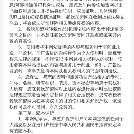
息)可能涉嫌侵犯其合法权益，应该及时向餐饮加盟网提出
书面权利通知，并提供身份证明、权属证明、具体链接
(URL)及详细侵权情况证明。餐饮加盟网在收到上述法律文
件后，将会依法尽快移除相关涉嫌侵权的内容。
2、 餐饮加盟网转载作品(包括论坛内容)出于传递更多
信息之目的，并不意味餐饮加盟网赞同其观点或证实其内
容的真实性。
3、 使用者将本网站提供的内容与服务用于非商业用
途、非盈利、非广告目的而纯粹作为个人使用时，应遵守
相关法律的规定，不得侵犯 本网及相关权利人的权利。使
用者将本网站提供的内容与服务用于商业、盈利、广告性
目的时，需事先征得本网及相关权利人的书面特别授权。
4、您保证，与您的资料和服务项目产品相关的专利、
商标、名称、特有标识、装潢、技术秘密等均属于其权利
人所有，您在餐饮加盟网对上述内容进行展示时已经按照
法律规定或者合同约定获得了相关合法授权。您有权授权
餐饮加盟网为在本协议下的目的使用相关知识产权，该授
权许可是不可撤回、永久免费的。
第二条、隐私保护
1、本网站承认、尊重并保护用户向本网提供的任何个
人信息以及注册用户根据中华人民共和国民事法律规定享
有的隐私权。