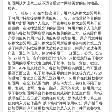
加盟网认为应禁止或不适合通过本网站买卖的任何物品、
服务。
5、授权： a. 在本协议项下，用户允许餐饮加盟网基
于向用户持续提供更优质服务、广告、市场营销等目的使
用用户所提供的个人信息，同意并授权餐饮加盟网基于前
述目的，在法律法规允许的范围内，将用户的个人信息提
供给与餐饮加盟网所提供服务相关的第三方、或实际向用
户提供服务的用户或其他服务提供方使用。 用户同意并授
权餐饮加盟网以及与餐饮加盟网所提供服务相关的第三方
基于向用户持续提供更优质服务之目的，向用户送达各类
广告、通知等信息，包含并不限于： 1) 通知、公示、公告
等; 2) 站内信、客户端推送的消息等; 3) 根据您预留于餐饮
加盟网的联系方式发出的电子邮件、短信、彩信、微信、
函件、APP信息推送等。餐饮加盟网所有的通知均可通过
重要页面公告、电子邮件或常规的信件传送等方式进行;该
等通知于发送之日视为已送达用户。 b. 用户在此授权餐饮
加盟网，在全球范围内的，以任何方式，包括但不限于使
用、复制、改写、发布、翻译、展示等形式，使用用户公
示于餐饮加盟网平台的各类信息或制作其派生作品，和/或
以现在已知或日后开发的任何形式、媒体或技术，将上述
信息纳入其它作品内(以下简称“许可使用权”)。用户授予餐
饮加盟网的许可使用权为无偿的及永久的，并同意餐饮加