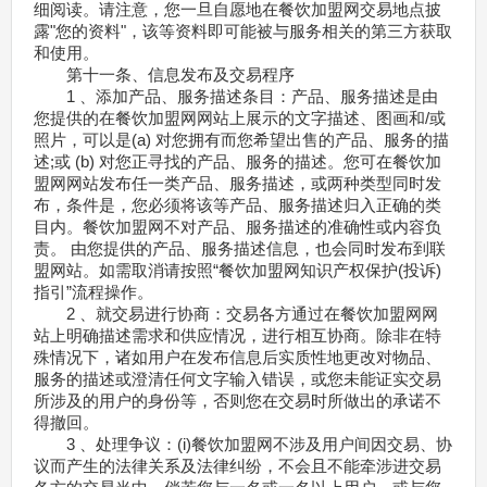
细阅读。请注意，您一旦自愿地在餐饮加盟网交易地点披
露"您的资料"，该等资料即可能被与服务相关的第三方获取
和使用。
第十一条、信息发布及交易程序
1 、添加产品、服务描述条目：产品、服务描述是由
您提供的在餐饮加盟网网站上展示的文字描述、图画和/或
照片，可以是(a) 对您拥有而您希望出售的产品、服务的描
述;或 (b) 对您正寻找的产品、服务的描述。您可在餐饮加
盟网网站发布任一类产品、服务描述，或两种类型同时发
布，条件是，您必须将该等产品、服务描述归入正确的类
目内。餐饮加盟网不对产品、服务描述的准确性或内容负
责。 由您提供的产品、服务描述信息，也会同时发布到联
盟网站。如需取消请按照“餐饮加盟网知识产权保护(投诉)
指引”流程操作。
2 、就交易进行协商：交易各方通过在餐饮加盟网网
站上明确描述需求和供应情况，进行相互协商。除非在特
殊情况下，诸如用户在发布信息后实质性地更改对物品、
服务的描述或澄清任何文字输入错误，或您未能证实交易
所涉及的用户的身份等，否则您在交易时所做出的承诺不
得撤回。
3 、处理争议：(i)餐饮加盟网不涉及用户间因交易、协
议而产生的法律关系及法律纠纷，不会且不能牵涉进交易