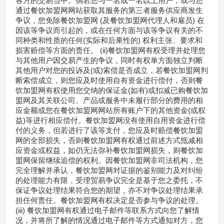
各方的交易当中。倘若您与一名或一名以上用户，或与您
通过餐饮加盟网网站获取其服务的第三者服务供应商发生
争议，您免除餐饮加盟网 (及餐饮加盟网代理人和雇员) 在
因该等争议而引起的，或在任何方面与该等争议有关的不
同种类和性质的任何(实际和后果性的) 权利主张、要求和
损害赔偿等方面的责任。 (ii)餐饮加盟网有权受理并处理您
与其他用户因交易产生的争议，同时有权单方面独立判断
其他用户对您的投诉及(或)索偿是否成立，若餐饮加盟网判
断索偿成立，则您应及时使用自有资金进行偿付，否则餐
饮加盟网有权使用您交纳的保证金(如有)或扣减已购餐饮加
盟网及其关联公司、产品或服务中未履行部分的费用的相
应金额或您在餐饮加盟网网站所有账户下的其他资金(或权
益)等进行相应偿付。餐饮加盟网没有使用自用资金进行偿
付的义务，但若进行了该等支付，您应及时赔偿餐饮加盟
网的全部损失，否则餐饮加盟网有权通过前述方式抵减相
应资金或权益，如仍无法弥补餐饮加盟网损失，则餐饮加
盟网保留继续追偿的权利。因餐饮加盟网非司法机构，您
完全理解并承认，餐饮加盟网对证据的鉴别能力及对纠纷
的处理能力有限，受理贸易争议完全是基于您之委托，不
保证争议处理结果符合您的期望，亦不对争议处理结果承
担任何责任。餐饮加盟网有权决定是否参与争议的处理。
(iii) 餐饮加盟网有权通过电子邮件等联系方式向您了解情
况，并将所了解的情况通过电子邮件等方式通知对方，您