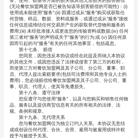
誉、使用、数据等方面的损失或其他无形损失的损害赔偿
(无论餐饮加盟网是否已被告知该等损害赔偿的可能性)：(i)
使用或未能使用“服务”;(ii) 因通过或从“服务”购买或获取任
何货物、样品、数据、资料或服务，或通过或从“服务”接收
任何信息或缔结任何交易所产生的获取替代货物和服务的
费用;(iii) 未经批准接入或更改您的传输资料或数据;(iv) 任何
第三者对“服务”的声明或关于“服务”的行为;或 (v) 因任何原
因而引起的与“服务”有关的任何其他事宜，包括疏忽。
第十七条、 赔偿
您同意，因您违反本协议或经在此提及而纳入本协议
的其他文件，或因您违反了法律或侵害了第三方的权利，
而使第三方对餐饮加盟网及其子公司、分公司、董事、职
员、代理人提出索赔要求(包括司法费用和其他专业人士的
费用)，您必须赔偿给餐饮加盟网及其子公司、分公司、董
事、职员、代理人，使其等免遭损失。
第十八条、遵守法律
您应遵守与您使用“服务”，以及与您购买和销售任何物
品、服务以及提供商贸信息有关的所有相关的法律、法
规、条例和规章。
第十九条、无代理关系
您与餐饮加盟网仅为独立订约人关系。本协议无意结
成或创设任何代理、合伙、合营、雇用与被雇用或特许权
授予与被授予关系。