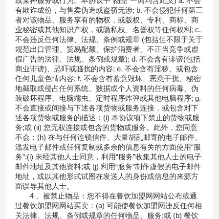
或某种服务或行为。本协议中“物品”一词均含此义) a. 不会
有欺诈成份，与售卖伪造或盗窃无涉; b. 不会侵犯任何第三
者对该物品、服务享有的物权，或版权、专利、商标、商
业秘密或其他知识产权，或隐私权、名誉权等任何权利; c.
不会违反任何法律、法规、条例或规章 (包括但不限于关于
规范出口管理、贸易配额、保护消费者、不正当竞争或虚
假广告的法律、法规、条例或规章); d. 不会含有诽谤(包括
商业诽谤)、恐吓或骚扰的内容; e. 不会含有淫秽、或包含
任何儿童色情内容; f. 不会含有蓄意毁坏、恶意干扰、秘密
地截取或侵占任何系统、数据或个人资料的任何病毒、伪
装破坏程序、电脑蠕虫、定时程序炸弹或其他电脑程序; g.
不会直接或间接与下述各项货物或服务连接，或包含对下
述各项货物或服务的描述：(i) 本协议项下禁止的货物或服
务;或 (ii) 您无权连接或包含的货物或服务。此外，您同意
不会：(h) 在与任何连锁信件、大量胡乱邮寄的电子邮件、
滥发电子邮件或任何复制或多余的信息有关的方面使用“服
务”;(i) 未经其他人士同意，利用“服务”收集其他人士的电子
邮件地址及其他资料;或 (j) 利用“服务”制作虚假的电子邮件
地址，或以其他形式试图在发送人的身份或信息的来源方
面误导其他人士。
4 、被禁止物品：您不得在餐饮加盟网网站公布或通
过餐饮加盟网网站买卖：(a) 可能使餐饮加盟网违反任何相
关法律、法规、条例或规章的任何物品、服务;或 (b) 餐饮