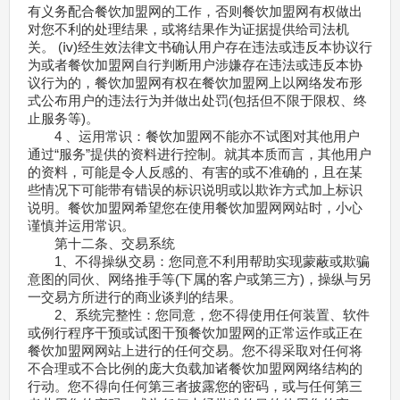
有义务配合餐饮加盟网的工作，否则餐饮加盟网有权做出
对您不利的处理结果，或将结果作为证据提供给司法机
关。 (ⅳ)经生效法律文书确认用户存在违法或违反本协议行
为或者餐饮加盟网自行判断用户涉嫌存在违法或违反本协
议行为的，餐饮加盟网有权在餐饮加盟网上以网络发布形
式公布用户的违法行为并做出处罚(包括但不限于限权、终
止服务等)。
4 、运用常识：餐饮加盟网不能亦不试图对其他用户
通过“服务”提供的资料进行控制。就其本质而言，其他用户
的资料，可能是令人反感的、有害的或不准确的，且在某
些情况下可能带有错误的标识说明或以欺诈方式加上标识
说明。餐饮加盟网希望您在使用餐饮加盟网网站时，小心
谨慎并运用常识。
第十二条、交易系统
1、不得操纵交易：您同意不利用帮助实现蒙蔽或欺骗
意图的同伙、网络推手等(下属的客户或第三方)，操纵与另
一交易方所进行的商业谈判的结果。
2、系统完整性：您同意，您不得使用任何装置、软件
或例行程序干预或试图干预餐饮加盟网的正常运作或正在
餐饮加盟网网站上进行的任何交易。您不得采取对任何将
不合理或不合比例的庞大负载加诸餐饮加盟网网络结构的
行动。您不得向任何第三者披露您的密码，或与任何第三