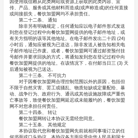
因使用或信赖从此类网站或资源上获取的此类内容、宣
传、产品、服务或其他材料而造成(或声称造成)的任何直接
或间接损失，餐饮加盟网均不承担责任。
第二十二条、 通知
除非另有明确规定，任何通知应以电子邮件形式发送
到您在登记过程中向餐饮加盟网提供的电子邮件地址，或
有关方指明的该等其他地址。在电子邮件发出二十四 (24)
小时后，通知应被视为已送达，除非发送人被告知相关电
子邮件地址已作废。或者，餐饮加盟网可通过邮资预付挂
号邮件并要求回执的方式，将通知发到您在登记过程中向
餐饮加盟网提供的地址。在该情况下，在付邮当日三 (3) 天
后通知被视为已送达。
第二十三条、 不可抗力
对于因餐饮加盟网合理控制范围以外的原因，包括但
不限于自然灾害、罢工或骚乱、物质短缺或定量配给、暴
动、战争行为、政府行为、通讯或其他设施故障或严重伤
亡事故等，致使餐饮加盟网延迟或未能履约的，餐饮加盟
网不对您承担任何责任。
第二十四条、 转让
餐饮加盟网转让本协议无需经您同意。
第二十五条、 其他规定
本协议取代您和餐饮加盟网先前就相同事项订立的任
何书面或口头协议。本协议各方面应受中华人民共和国大