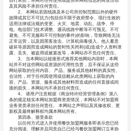
自行承担，本网对任何使用或提供本网站信息的商业活动
及其风险不承担任何责任。
2、 本网站若因线路及本公司所控制范围以外的硬件
故障或其它不可抗力(包括但不限于政府禁令、现行生效的
适用法律或法规的变更、火灾、地震、动乱、战争、停
电、电信部门技术调整、通讯线路中断等不可预见、不可
避免、不可克服和不可控制的事件)的影响，导致网络无法
正常运营，以及因黑客攻击、计算机病毒侵入、他人蓄意
破坏等原因而造成网站的暂时性关闭和(或)造成个人资料泄
露、丢失、被盗用或被篡改等，本网站亦不负任何责任。
3、 当本网站以链接形式推荐其他网站内容时，本网
站并不对这些网站或资源的可用性负责，且不保证从这些
网站获取的任何内容、 产品、服务或其他材料的真实性、
合法性，对于任何因使用或信赖从此类网站上获取的内
容、产品、资源、服务或其他材料而造成的任何直接或间
接的损失，本网站均不承担任何责任。
4、 请用户注意根据《商业特许经营管理条例》第八
条的规定核实本网站加盟商资质情况，本网站不对加盟商
业务资质承担任何责任。 本网站之声明以及其修改权、更
新权及最终解释权均属本网站所有。
第四条、接受条款
以任何方式进入并使用餐饮加盟网服务即表示您已经
充分阅读、理解并且同意自己已经与餐饮加盟网订立本协