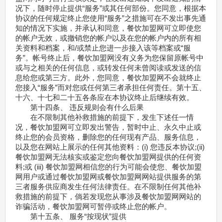
况下，随时停止提供“服务”或其任何部份。您同意，根据本
协议的任何规定终止您使用“服务”之措施可在不发出事先通
知的情况下实施，并承认和同意，餐饮加盟网可立即使您
的帐户无效，或撤销您的帐户以及在您的帐户内的所有相
关资料和档案，和/或禁止您进一步接入该等档案或“服
务”。帐号终止后，餐饮加盟网没有义务为您保留原帐号中
或与之相关的任何信息，或转发任何未曾阅读或发送的信
息给您或第三方。此外，您同意，餐饮加盟网不会就终止
您接入“服务”而对您或任何第三者承担任何责任。第十五、
十六、十七和二十五各条应在本协议终止后继续有效。
第十四条、 违反规则会有什么后果
在不限制其他补救措施的前提下，发生下述任一情
况，餐饮加盟网可立即发出警告，暂时中止、永久中止或
终止您的会员资格，删除您的任何现有产品、服务信息，
以及您在网站上展示的任何其他资料：(i) 您违反本协议;(ii)
餐饮加盟网无法核实或鉴定您向餐饮加盟网提供的任何资
料;或 (iii) 餐饮加盟网相信您的行为可能会使您、餐饮加盟
网用户或通过餐饮加盟网或餐饮加盟网网站提供服务的第
三者服务供应商发生任何法律责任。在不限制任何其他补
救措施的前提下，倘若发现您从事涉及餐饮加盟网网站的
诈骗活动，餐饮加盟网可暂停或终止您的帐户。
第十五条、 服务“按现状”提供