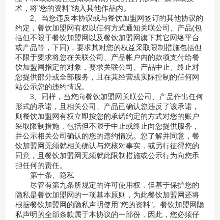
术，将"您的资料"纳入其他作品内。
2、当您违反本协议或与餐饮加盟网签订的其他协议的
约定，餐饮加盟网有权以任何方式通知关联公司、产品(包
括但不限于餐饮加盟网以及餐饮加盟网旗下其它网络平台
或产品等，下同)，要求其对您的权益采取限制措施包括但
不限于要求将您在关联公司、产品帐户内的款项支付给餐
饮加盟网指定的对象，要求关联公司、产品中止、终止对
您提供部分或全部服务，且在其经营或实际控制的任何网
站公示您的违约情况。
3、同样，当您向餐饮加盟网关联公司、产品作出任何
形式的承诺，且相关公司、产品已确认您违反了该承诺，
则餐饮加盟网有权立即按您的承诺约定的方式对您的账户
采取限制措施，包括但不限于中止或终止向您提供服务，
并公示相关公司确认的您的违约情况。您了解并同意，餐
饮加盟网无须就相关确认与您核对事实，或另行征得您的
同意，且餐饮加盟网无须就此限制措施或公示行为向您承
担任何的责任。
第十条、隐私
尽管有第九条所规定的许可使用权，但基于保护您的
隐私是餐饮加盟网的一项基本原则，为此餐饮加盟网还将
根据餐饮加盟网的隐私声明使用"您的资料"。餐饮加盟网隐
私声明的全部条款属于本协议的一部份，因此，您必须仔