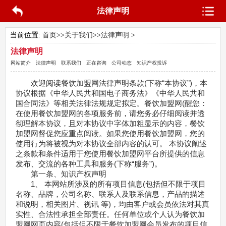
法律声明
当前位置:
首页
>>
关于我们
>>
法律声明
>
法律声明
网站简介
法律声明
联系我们
正在咨询
公司动态
知识产权投诉
欢迎阅读餐饮加盟网法律声明条款(下称“本协议”)，本
协议根据《中华人民共和国电子商务法》《中华人民共和
国合同法》等相关法律法规规定拟定。餐饮加盟网(醒您：
在使用餐饮加盟网的各项服务前，请您务必仔细阅读并透
彻理解本协议，且对本协议中字体加粗显示的内容，餐饮
加盟网督促您应重点阅读。如果您使用餐饮加盟网，您的
使用行为将被视为对本协议全部内容的认可。 本协议阐述
之条款和条件适用于您使用餐饮加盟网平台所提供的信息
发布、交流的各种工具和服务(下称“服务”)。
第一条、知识产权声明
1、 本网站所涉及的所有项目信息(包括但不限于项目
名称、品牌，公司名称、联系人及联系信息，产品的描述
和说明，相关图片、视讯 等)，均由客户或会员依法对其真
实性、合法性承担全部责任。任何单位或个人认为餐饮加
盟网网页内容(包括但不限于餐饮加盟网会员发布的项目信