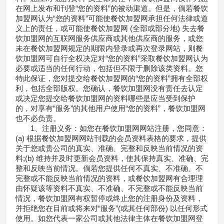
在网上发布和刊登“您的资料”的被动渠道。但是，倘若餐饮
加盟网认为“您的资料”可能使餐饮加盟网承担任何法律或道
义上的责任，或可能使餐饮加盟网 (全部或部分地) 失去餐
饮加盟网的互联网服务供应商或其他供应商的服务，或您
未在餐饮加盟网规定的期限内登录或再次登录网站，则餐
饮加盟网可自行全权决定对“您的资料”采取餐饮加盟网认为
必要或适当的任何行动，包括但不限于删除该类资料。您
特此保证，您对提交给餐饮加盟网的“您的资料”拥有全部权
利，包括全部版权。您确认，餐饮加盟网没有责任去认定
或决定您提交给餐饮加盟网的资料哪些是应当受到保护
的，对享有“服务”的其他用户使用“您的资料”，餐饮加盟网
也不必负责。
1、注册义务：如您在餐饮加盟网网站注册，您同意：
(a) 根据餐饮加盟网网站刊载的会员资料表格的要求，提供
关于您或贵公司的真实、准确、完整和反映当前情况的资
料;(b) 维持并及时更新会员资料，使其保持真实、准确、完
整和反映当前情况。倘若您提供任何不真实、不准确、不
完整或不能反映当前情况的资料，或餐饮加盟网有合理理
由怀疑该等资料不真实、不准确、不完整或不能反映当前
情况，餐饮加盟网有权暂停或终止您的注册身份及资料，
并拒绝您在目前或将来对“服务”(或其任何部份) 以任何形式
使用。如您代表一家公司或其他法律主体在餐饮加盟网登