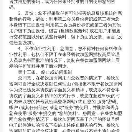
者共用您的密码，或为任何未经批准的目的使用您的密
码。
3、反馈：您不得采取任何可能损害信息反馈系统的完
整性的行动，诸如：利用第二会员身份标识或第三者为您
本身留下正面反馈;利用第二会员身份标识或第三者为其他
用户留下负面反馈、留言 (反馈数据轰炸);或在用户未能履
行交易范围以外的某些行动时，留下负面的反馈、留言 (反
馈恶意强加)。
4、不作商业性利用：您同意，您不得对任何资料作商
业性利用，包括但不限于在未经餐饮加盟网授权高层管理
人员事先书面批准的情况下，复制在餐饮加盟网网站上展
示的任何资料并用于商业用途。
第十三条、 终止或访问限制
您同意，在餐饮加盟网未向您收费的情况下，餐饮加
盟网可自行全权决定以任何理由 (包括但不限于餐饮加盟网
认为您已违反本协议的字面意义和精神，或您以不符合本
协议的字面意义和精神的方式行事，或您在超过90天的时
间内未以您的帐号及密码登录网站) 终止您的“服务”密码、
帐户 (或其任何部份) 或您对“服务”的使用，并删除和丢弃
您在使用“服务”中提交的 “您的资料”。您同意，在餐饮加盟
网向您收费的情况下，餐饮加盟网应基于合理的怀疑且经
电子邮件通知的情况下实施上述终止服务的行为。餐饮加
盟网同时可自行全权决定，在发出通知或不发出通知的情