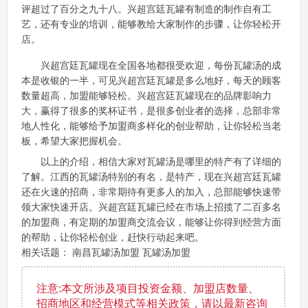
评超过了百分之九十八。兴超宫廷瓦罐有制造的制作自有工
艺，还有专业的培训，能够教给大家制作的步骤，让你轻松开
店。
兴超宫廷瓦罐现在全国各地都很受欢迎，每份瓦罐汤的成
本是收银的一半，可见兴超宫廷瓦罐是多么地好，每天的顾客
数量超高，加盟能够轻松。兴超宫廷瓦罐现在的品牌影响力
大，赢得了很多的奖杯证书，是很多创业者的选择，总部非常
地人性化，能够给予加盟商多样化的创业帮助，让你轻松当老
板，希望大家把握机会。
以上的介绍，相信大家对瓦罐汤是哪里的特产有了详细的
了解。江西的瓦罐汤特别的有名，是特产，现在兴超宫廷瓦罐
还在火速的招商，非常期待有更多人的加入，总部能够快速带
领大家快速开店。兴超宫廷瓦罐已经在市场上招揽了二百多名
的加盟商，有定期的加盟商交流会议，能够让你得到经营方面
的帮助，让你轻松创业，赶快行动起来吧。
相关话题： 南昌瓦罐汤加盟 瓦罐汤加盟
注意:本文所涉及项目投资金额、加盟店数量、
招商地区和经营模式等相关政策，请以最新咨询