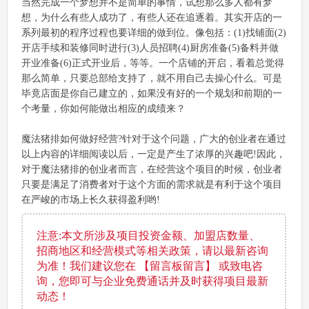
当然完成一个梦想并不是简单的事情，试想那么多人都有梦
想，为什么有些人成功了，有些人还在追逐着。其实开店的一
系列最初的程序过程也要详细的做到位。像包括：(1)找铺面(2)
开店手续和装修同时进行(3)人员招聘(4)厨房准备(5)备料并做
开业准备(6)正式开业后，等等。一个店铺的开启，看着总觉得
那么简单，只要总部给支持了，就不用自己去操心什么。可是
毕竟店面是你自己建立的，如果没有好的一个规划和前期的一
个考量，你如何能做出相应的成绩来？
魔法猪排如何做好经营?针对于这个问题，广大的创业者在通过
以上内容的详细阅读以后，一定是产生了浓厚的兴趣吧!因此，
对于魔法猪排的创业者而言，在经营这个项目的时候，创业者
只要是满足了消费者对于这个方面的需求就是有利于这个项目
在严峻的市场上长久获得盈利哟!
注意:本文所涉及项目投资金额、加盟店数量、
招商地区和经营模式等相关政策，请以最新咨询
为准！我们建议您在 【留言板留言】 或致电咨
询，您即可与企业免费通话并及时获得项目最新
动态！